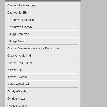
Czerwonka – Kornievo
Czerwonka-Ełk
Działdowo-Chojnice
Działdowo-Olsztyn
Elbląg-Braniewo
Elbląg-Olsztyn
Gdynia Główna – Warszawa Zachodnia
Giżycko-Kruklanki
Korsze – Skandawa
Korsze-Ełk
Korsze-Głomno
Nidzica-Wielbark
Olsztyn-Braniewo
Olsztyn-Iława
Olsztyn-Korsze