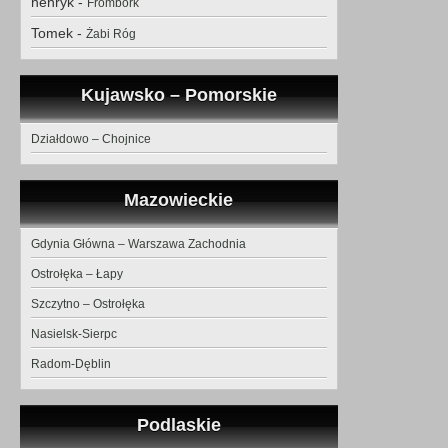
henryk
-
Frombork
Tomek
-
Żabi Róg
Kujawsko – Pomorskie
Działdowo – Chojnice
Mazowieckie
Gdynia Główna – Warszawa Zachodnia
Ostrołęka – Łapy
Szczytno – Ostrołęka
Nasielsk-Sierpc
Radom-Dęblin
Podlaskie