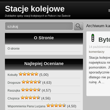
Stacje kolejowe
S
Dokładne opisy stacji kolejowych w Polsce i na Świecie
Archiwum kat
O Stronie
Byt
14 października
O stronie
komentarzy
Stacja kolej
największa n
Najlepiej Oceniane
pomorskim. J
sporadycznie
(5,00)
Kobułty
dlatego nie p
ruinę. A ...
(4,63)
Drogosze
(4,57)
Raszujka
(4,56)
Chojnice
(4,50)
Wspomnienia Pana Lucjana