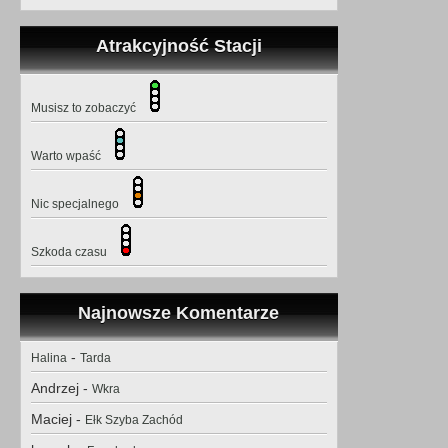
Atrakcyjność Stacji
Musisz to zobaczyć
Warto wpaść
Nic specjalnego
Szkoda czasu
Najnowsze Komentarze
-
Halina
Tarda
Andrzej
-
Wkra
Maciej
-
Ełk Szyba Zachód