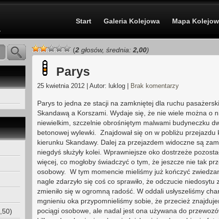
Start
Galeria Kolejowa
Mapa Kolejow
e
(
2
głosów, średnia:
2,00
)
Parys
25 kwietnia 2012 | Autor: luklog |
Brak komentarzy
Parys to jedna ze stacji na zamkniętej dla ruchu pasażersk
Skandawą a Korszami. Wydaje się, że nie wiele można o ni
niewielkim, szczelnie obrośniętym malwami budyneczku dw
betonowej wylewki. Znajdował się on w pobliżu przejazdu 
kierunku Skandawy. Dalej za przejazdem widoczne są zam
niegdyś służyły kolei. Wprawniejsze oko dostrzeże pozosta
więcej, co mogłoby świadczyć o tym, że jeszcze nie tak pr
osobowy. W tym momencie mieliśmy już kończyć zwiedzanie 
nagle zdarzyło się coś co sprawiło, że odczucie niedosytu
zmieniło się w ogromną radość. W oddali usłyszeliśmy ch
mgnieniu oka przypomnieliśmy sobie, że przecież znajdujemy
pociągi osobowe, ale nadal jest ona używana do przewoz
,50)