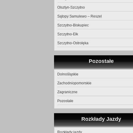
Olsztyn-Szczytno
Sątopy Samulewo – Reszel
Szczytno-Biskupiec
Szczytno-Ełk
Szczytno-Ostrołęka
Pozostałe
Dolnośląskie
Zachodniopomorskie
Zagraniczne
Pozostałe
Rozkłady Jazdy
Rozkłady jazdy