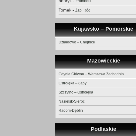
henryk
-
Frombork
Tomek
-
Żabi Róg
Kujawsko – Pomorskie
Działdowo – Chojnice
Mazowieckie
Gdynia Główna – Warszawa Zachodnia
Ostrołęka – Łapy
Szczytno – Ostrołęka
Nasielsk-Sierpc
Radom-Dęblin
Podlaskie