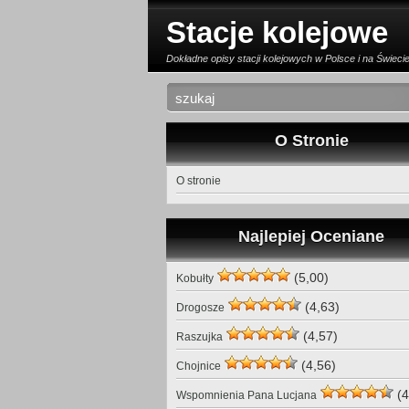
Stacje kolejowe
Dokładne opisy stacji kolejowych w Polsce i na Świeci
O Stronie
O stronie
Najlepiej Oceniane
(5,00)
Kobułty
(4,63)
Drogosze
(4,57)
Raszujka
(4,56)
Chojnice
(4
Wspomnienia Pana Lucjana