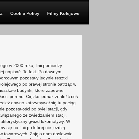
a
Cookie Policy
Filmy Kolejowe
iego w 2000 roku, linii pomiędzy
ej napisać. To fakt. Po dawnym,
orcowym pozostały jedynie resztki
kolejowego po prawej stronie patrząc w
ieszkałe budynki, które zapewne
łości peronu. Ciężko jednak znaleźć coś
zecież dawno zatrzymywał się tu pociąg
pozostałości po byłej stacji, gdy
 związanego ze zwiedzaniem stacji,
arakterystyczny gwizd lokomotywy. W
 się na linii po której nie jeżdżą
ów towarowych. Zajęło nam dosłownie