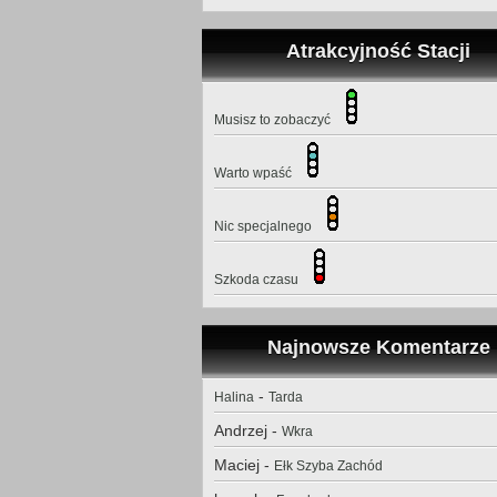
Atrakcyjność Stacji
Musisz to zobaczyć
Warto wpaść
Nic specjalnego
Szkoda czasu
Najnowsze Komentarze
-
Halina
Tarda
Andrzej
-
Wkra
Maciej
-
Ełk Szyba Zachód