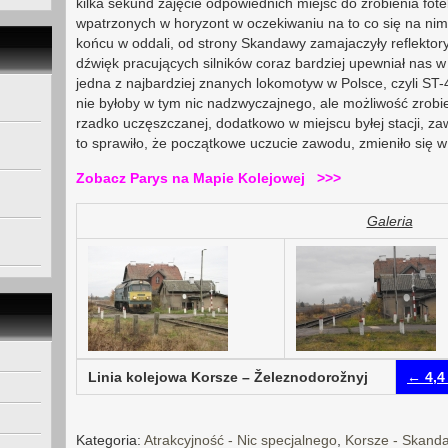
kilka sekund zajęcie odpowiednich miejsc do zrobienia fotek
wpatrzonych w horyzont w oczekiwaniu na to co się na nim
końcu w oddali, od strony Skandawy zamajaczyły reflektory
dźwięk pracujących silników coraz bardziej upewniał nas 
jedna z najbardziej znanych lokomotyw w Polsce, czyli S
nie byłoby w tym nic nadzwyczajnego, ale możliwość zrobien
rzadko uczęszczanej, dodatkowo w miejscu byłej stacji, 
to sprawiło, że początkowe uczucie zawodu, zmieniło się 
Zobacz Parys na Mapie Kolejowej >>>
Galeria
Linia kolejowa Korsze – Železnodorožnyj
← 4,4
Kategoria:
Atrakcyjność - Nic specjalnego
,
Korsze - Skand