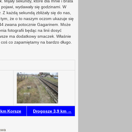
. Mijały sekundy, które dla mnie i brata
 pojawi, wydawały się godzinami. W
. Z każdą sekundą zbliżały się do nas,
w tym, że o to naszym oczom ukazuje się
T-44 zwana potocznie Gagarinem. Może
ia fotografii będąc na linii dosyć
zawsze ma dodatkowy smaczek. Właśnie
w coś co zapamiętamy na bardzo długo.
 km Korsze
Drogosze 3,9 km →
awa