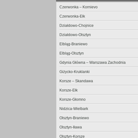
Czerwonka – Kornievo
Czerwonka-Ełk
Działdowo-Chojnice
Działdowo-Olsztyn
Elbląg-Braniewo
Elbląg-Olsztyn
Gdynia Główna – Warszawa Zachodnia
Giżycko-Kruklanki
Korsze – Skandawa
Korsze-Ełk
Korsze-Głomno
Nidzica-Wielbark
Olsztyn-Braniewo
Olsztyn-Iława
Olsztyn-Korsze