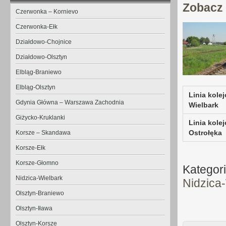
Zobacz 
Czerwonka – Kornievo
Czerwonka-Ełk
Działdowo-Chojnice
Działdowo-Olsztyn
Elbląg-Braniewo
Elbląg-Olsztyn
Linia kole
Gdynia Główna – Warszawa Zachodnia
Wielbark
Giżycko-Kruklanki
Linia kole
Ostrołęka
Korsze – Skandawa
Korsze-Ełk
Korsze-Głomno
Kategor
Nidzica-Wielbark
Nidzica
Olsztyn-Braniewo
Olsztyn-Iława
Olsztyn-Korsze