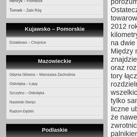
porozum
henryk
-
Frombork
Ostatecz
Tomek
-
Żabi Róg
towarow
2012 ro
Kujawsko – Pomorskie
kilometr
na dwie 
Działdowo – Chojnice
Między n
znajdzi
Mazowieckie
oraz roz
tory łąc
Gdynia Główna – Warszawa Zachodnia
rozdziel
Ostrołęka – Łapy
wszelki
Szczytno – Ostrołęka
tylko s
Nasielsk-Sierpc
liczne u
Radom-Dęblin
że nawet
zwrotni
Podlaskie
palnikie