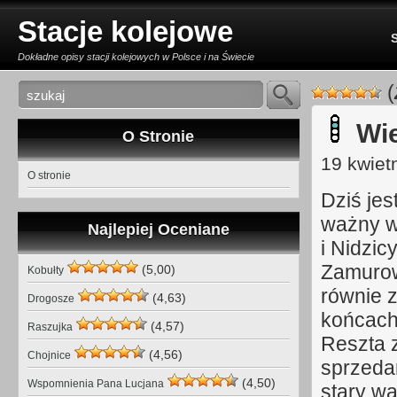
Stacje kolejowe
S
Dokładne opisy stacji kolejowych w Polsce i na Świecie
(
Wie
O Stronie
19 kwietn
O stronie
Dziś jes
ważny wę
Najlepiej Oceniane
i Nidzic
Zamurow
(5,00)
Kobułty
równie z
(4,63)
Drogosze
końcach 
(4,57)
Raszujka
Reszta z
(4,56)
Chojnice
sprzedan
(4,50)
Wspomnienia Pana Lucjana
stary wa