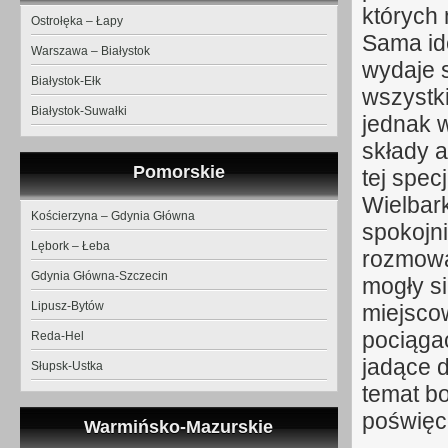
których
Ostrołęka – Łapy
Sama id
Warszawa – Białystok
wydaje s
Białystok-Ełk
wszystki
Białystok-Suwałki
jednak w
składy 
Pomorskie
tej spec
Wielbar
Kościerzyna – Gdynia Główna
spokojni
Lębork – Łeba
rozmowa
Gdynia Główna-Szczecin
mogły s
Lipusz-Bytów
miejsco
pociąga
Reda-Hel
jadące 
Słupsk-Ustka
temat bo
poświę
Warmińsko-Mazurskie