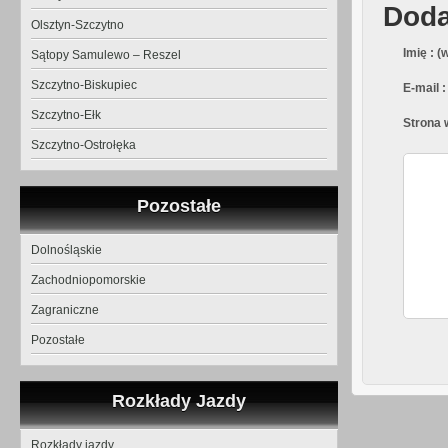
Doda
Olsztyn-Szczytno
Imię : 
Sątopy Samulewo – Reszel
Szczytno-Biskupiec
E-mail 
Szczytno-Ełk
Strona 
Szczytno-Ostrołęka
Pozostałe
Dolnośląskie
Zachodniopomorskie
Zagraniczne
Pozostałe
Rozkłady Jazdy
Rozkłady jazdy