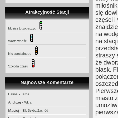
miłośnik
Atrakcyjność Stacji
się dow
części 
znajdzie
Musisz to zobaczyć
na wodę
na stacj
Warto wpaść
przedst
Nic specjalnego
straszy 
że dwor
Szkoda czasu
blask. 
połączeń
Najnowsze Komentarze
oszczęd
Pierwsze
-
Halina
Tarda
miasto 
Andrzej
-
Wkra
umożliw
Maciej
-
Ełk Szyba Zachód
pierwsz